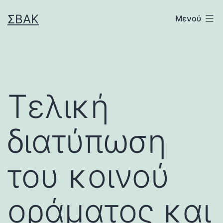
Μετάβαση
ΣΒΑΚ
Μενού
σε
περιεχόμενο
Τελική
διατύπωση
του κοινού
οράματος και